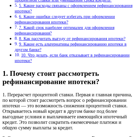
процентной ставки или уменьшение срока кредита?
5. Какие расходы связаны с оформлением рефинансирования
ипотеки?
6. Какие ошибки следует избегать при оформлении
рефинансирования ипотеки?
7. Какой срок наиболее оптимален для оформления
рефинансирования?
8. Как рассчитать выгоду от рефинансирования ипотеки?
9. Какие есть альтернативы рефинансированию ипотеки в
другом банке?
10. Что делать, если банк отказывает в рефинансировании
ипотеки?
1. Почему стоит рассмотреть
рефинансирование ипотеки?
1. Перерасчет процентной ставки. Первая и главная причина,
по которой стоит рассмотреть вопрос о рефинансировании
ипотеки — это возможность снижения процентной ставки.
Открываетесь новый кредит в другом банке под более
выгодные условия и выплачиваете имеющийся ипотечный
кредит. Это позволит сократить ежемесячные платежи и
общую сумму выплаты за кредит.