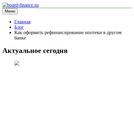
Перейти
к
Меню
board-finance.su
блог про финансы
содержимому
Главная
Блог
Как оформить рефинансирование ипотеки в другом
банке
Актуальное сегодня