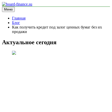
Перейти
к
Меню
board-finance.su
блог про финансы
содержимому
Главная
Блог
Как получить кредит под залог ценных бумаг без их
продажи
Актуальное сегодня