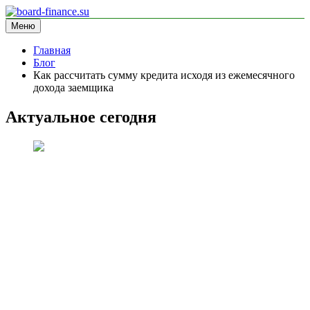
Перейти
к
Меню
board-finance.su
блог про финансы
содержимому
Главная
Блог
Как рассчитать сумму кредита исходя из ежемесячного
дохода заемщика
Актуальное сегодня