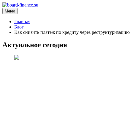
Перейти
к
Меню
board-finance.su
блог про финансы
содержимому
Главная
Блог
Как снизить платеж по кредиту через реструктуризацию
Актуальное сегодня