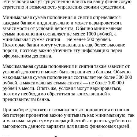
Эти условия могут существенно влиять на вашу финансовую
стратегию и возможность управления своими средствами.
Минимальная сумма пополнения и снятия определяется
каждым банком индивидуально и может варьироваться в
зависимости от условий депозита. Обычно минимальная
сумма пополнения составляет не менее 1000 рублей, а
минимальная сумма снятия — не менее 500 рублей.
Некоторые банки могут устанавливать еще более высокие
пороги, поэтому важно уточнить эту информацию перед
оформлением депозита.
Максимальная сумма пополнения и снятия также зависит от
условий депозита и может быть ограничена банком. Обычно
максимальная сумма пополнения составляет не более 300 000
рублей, а максимальная сумма снятия — не более 100 000
рублей в месяц. Опять же, условия могут варьироваться,
поэтому необходимо обратиться за консультацией к
представителям банка.
При выборе депозита с возможностью пополнения и снятия
без потери процентов важно учитывать как минимальную, так
и максимальную сумму операций, чтобы оценить удобство и
выгодность данного варианта для ваших финансовых целей.