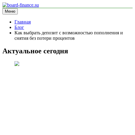
Перейти
к
Меню
board-finance.su
блог про финансы
содержимому
Главная
Блог
Как выбрать депозит с возможностью пополнения и
снятия без потери процентов
Актуальное сегодня