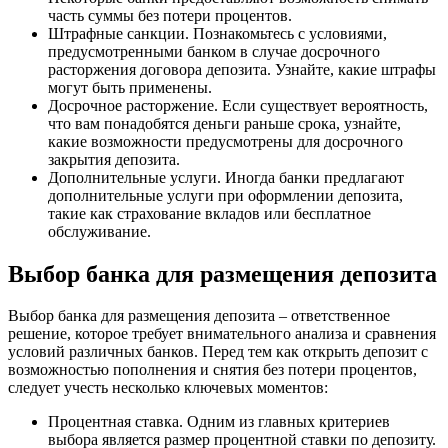
часть суммы без потери процентов.
Штрафные санкции. Познакомьтесь с условиями,
предусмотренными банком в случае досрочного
расторжения договора депозита. Узнайте, какие штрафы
могут быть применены.
Досрочное расторжение. Если существует вероятность,
что вам понадобятся деньги раньше срока, узнайте,
какие возможности предусмотрены для досрочного
закрытия депозита.
Дополнительные услуги. Иногда банки предлагают
дополнительные услуги при оформлении депозита,
такие как страхование вкладов или бесплатное
обслуживание.
Выбор банка для размещения депозита
Выбор банка для размещения депозита – ответственное
решение, которое требует внимательного анализа и сравнения
условий различных банков. Перед тем как открыть депозит с
возможностью пополнения и снятия без потери процентов,
следует учесть несколько ключевых моментов:
Процентная ставка. Одним из главных критериев
выбора является размер процентной ставки по депозиту.