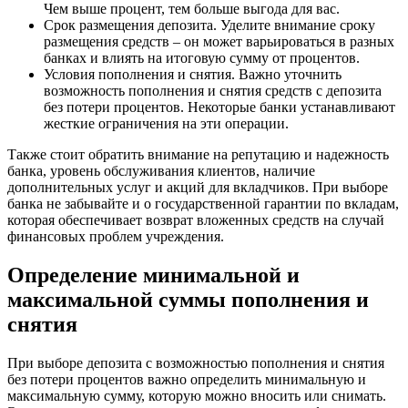
Чем выше процент, тем больше выгода для вас.
Срок размещения депозита. Уделите внимание сроку
размещения средств – он может варьироваться в разных
банках и влиять на итоговую сумму от процентов.
Условия пополнения и снятия. Важно уточнить
возможность пополнения и снятия средств с депозита
без потери процентов. Некоторые банки устанавливают
жесткие ограничения на эти операции.
Также стоит обратить внимание на репутацию и надежность
банка, уровень обслуживания клиентов, наличие
дополнительных услуг и акций для вкладчиков. При выборе
банка не забывайте и о государственной гарантии по вкладам,
которая обеспечивает возврат вложенных средств на случай
финансовых проблем учреждения.
Определение минимальной и
максимальной суммы пополнения и
снятия
При выборе депозита с возможностью пополнения и снятия
без потери процентов важно определить минимальную и
максимальную сумму, которую можно вносить или снимать.