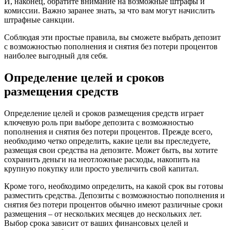
И, наконец, обратите внимание на возможные штрафы и
комиссии. Важно заранее знать, за что вам могут начислить
штрафные санкции.
Соблюдая эти простые правила, вы сможете выбрать депозит
с возможностью пополнения и снятия без потери процентов
наиболее выгодный для себя.
Определение целей и сроков
размещения средств
Определение целей и сроков размещения средств играет
ключевую роль при выборе депозита с возможностью
пополнения и снятия без потери процентов. Прежде всего,
необходимо четко определить, какие цели вы преследуете,
размещая свои средства на депозите. Может быть, вы хотите
сохранить деньги на неотложные расходы, накопить на
крупную покупку или просто увеличить свой капитал.
Кроме того, необходимо определить, на какой срок вы готовы
разместить средства. Депозиты с возможностью пополнения и
снятия без потери процентов обычно имеют различные сроки
размещения – от нескольких месяцев до нескольких лет.
Выбор срока зависит от ваших финансовых целей и