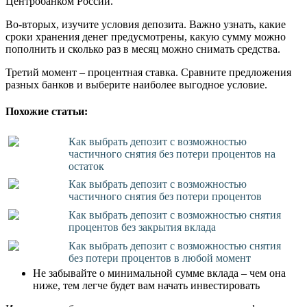
Центробанком России.
Во-вторых, изучите условия депозита. Важно узнать, какие
сроки хранения денег предусмотрены, какую сумму можно
пополнить и сколько раз в месяц можно снимать средства.
Третий момент – процентная ставка. Сравните предложения
разных банков и выберите наиболее выгодное условие.
Похожие статьи:
Как выбрать депозит с возможностью
частичного снятия без потери процентов на
остаток
Как выбрать депозит с возможностью
частичного снятия без потери процентов
Как выбрать депозит с возможностью снятия
процентов без закрытия вклада
Как выбрать депозит с возможностью снятия
без потери процентов в любой момент
Не забывайте о минимальной сумме вклада – чем она
ниже, тем легче будет вам начать инвестировать