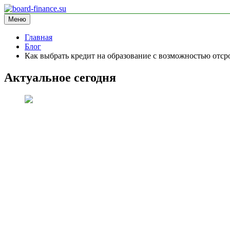
Перейти
к
Меню
board-finance.su
блог про финансы
содержимому
Главная
Блог
Как выбрать кредит на образование с возможностью отср
Актуальное сегодня