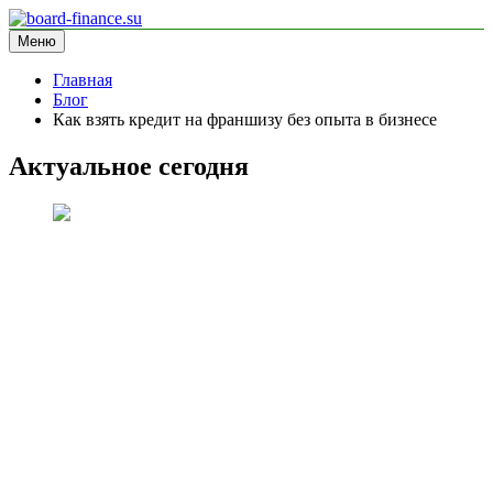
Перейти
к
Меню
board-finance.su
блог про финансы
содержимому
Главная
Блог
Как взять кредит на франшизу без опыта в бизнесе
Актуальное сегодня