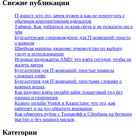
Свежие публикации
IT-юрист: кто это, зачем нужен и как не перепутать с
обычным корпоративным адвокатом
Таймыр. Как добраться до края света и не пожалеть ни о
чём
Бухгалтерское сопровождение для IT-компаний: просто
о важном
Швейная машина джаноме: руководство по выбору,
уходу и использованию
Игровые видеокарты AMD: что взять сегодня, чтобы не
жалеть завтра
Бухгалтерия для IT-компаний: простые правила
сложных цифр
Бухгалтерия для IT-компаний: простыми словами о
важных вещах
Как разумно взять онлайн займ: пошаговый гид без
паники и сюрпризов
Казино онлайн Vostok в Казахстане: что это, как
работает и на что обратить внимание
Как обменять рубли с Тинькофф и Сбербанк на биткоин
быстро и без лишних рисков
Категории