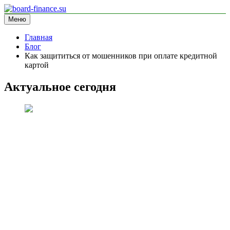
Перейти
к
Меню
board-finance.su
блог про финансы
содержимому
Главная
Блог
Как защититься от мошенников при оплате кредитной
картой
Актуальное сегодня