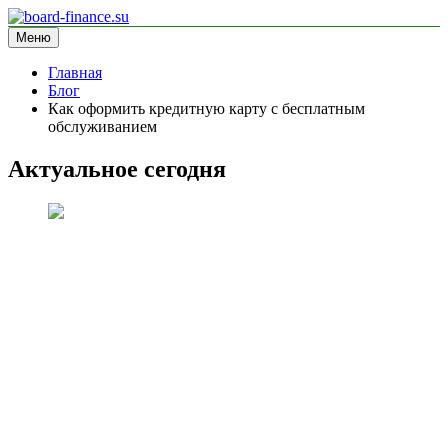
Перейти
к
Меню
board-finance.su
блог про финансы
содержимому
Главная
Блог
Как оформить кредитную карту с бесплатным
обслуживанием
Актуальное сегодня