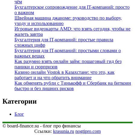
чём
Бухгалтерское сопровождение для IT-компаний: просто
о важном
Швейная машина джаноме: руководство по выбору,
уходу и использованию
Игровые видеокарты AMD: что взять сегодня, чтобы не
жалеть завтра
Бухгалтерия для IT-компаний: простые правила
сложных цифр
Бухгалтерия для IT-компаний: простыми словами о
важных вещах
Как разумно взять онлайн займ: пошаговый гид без
паники и сюрпризов
Казино онлайн Vostok в Казахстане: что это, как
работает и на что обратить внимание
Как обменять рубли с Тинькофф и Сбербанк на биткоин
быстро и без лишних рисков
Категории
Блог
© board-finance.su - блог про финансы
Ссылки:
krasunia.ru
nogtipro.com