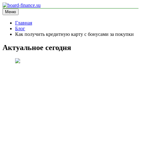
Перейти
к
Меню
board-finance.su
блог про финансы
содержимому
Главная
Блог
Как получить кредитную карту с бонусами за покупки
Актуальное сегодня