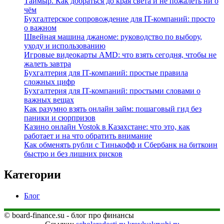
Таймыр. Как добраться до края света и не пожалеть ни о
чём
Бухгалтерское сопровождение для IT-компаний: просто
о важном
Швейная машина джаноме: руководство по выбору,
уходу и использованию
Игровые видеокарты AMD: что взять сегодня, чтобы не
жалеть завтра
Бухгалтерия для IT-компаний: простые правила
сложных цифр
Бухгалтерия для IT-компаний: простыми словами о
важных вещах
Как разумно взять онлайн займ: пошаговый гид без
паники и сюрпризов
Казино онлайн Vostok в Казахстане: что это, как
работает и на что обратить внимание
Как обменять рубли с Тинькофф и Сбербанк на биткоин
быстро и без лишних рисков
Категории
Блог
© board-finance.su - блог про финансы