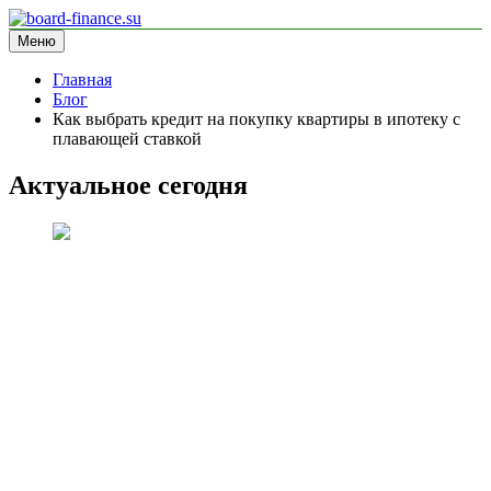
Перейти
к
Меню
board-finance.su
блог про финансы
содержимому
Главная
Блог
Как выбрать кредит на покупку квартиры в ипотеку с
плавающей ставкой
Актуальное сегодня