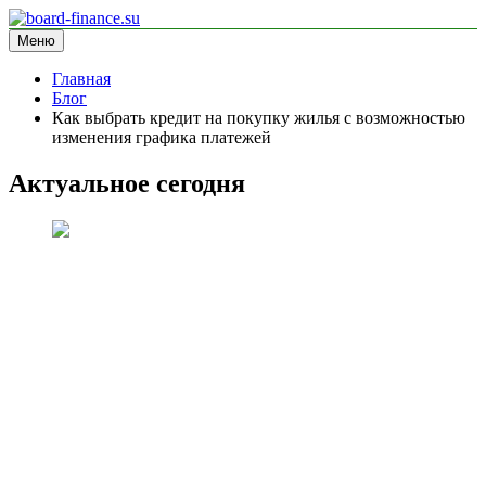
Перейти
к
Меню
board-finance.su
блог про финансы
содержимому
Главная
Блог
Как выбрать кредит на покупку жилья с возможностью
изменения графика платежей
Актуальное сегодня